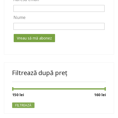
Nume
Filtrează după preț
Preț
Preț
150 lei
Preț:
—
160 lei
minim
maxim
FILTREAZĂ