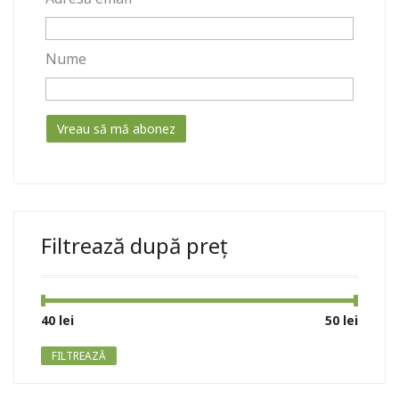
Nume
Filtrează după preț
Preț
Preț
40 lei
Preț:
—
50 lei
minim
maxim
FILTREAZĂ