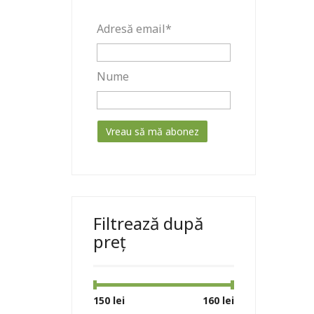
Adresă email*
Nume
Filtrează după
preț
Preț
Preț
150 lei
Preț:
—
160 lei
minim
maxim