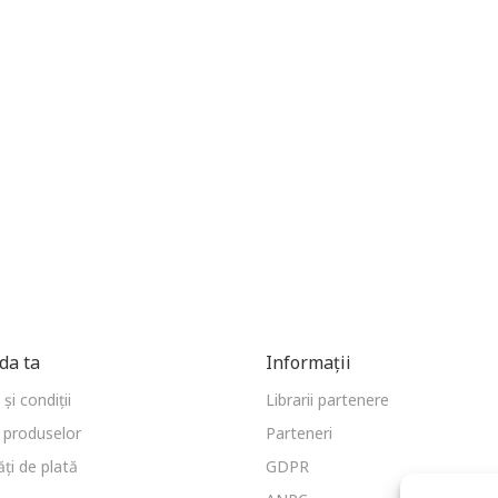
a ta
Informații
și condiții
Librarii partenere
 produselor
Parteneri
ți de plată
GDPR