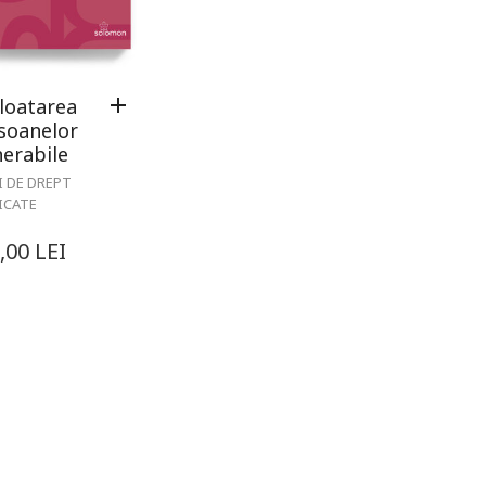
loatarea
soanelor
nerabile
I DE DREPT
ICATE
,00
LEI