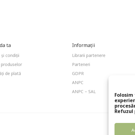
a ta
Informații
și condiții
Librarii partenere
 produselor
Parteneri
ți de plată
GDPR
ANPC
ANPC – SAL
Folosim 
experien
procesă
Refuzul 
A