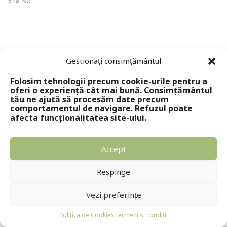
318 Ko
Gestionați consimțământul
Folosim tehnologii precum cookie-urile pentru a
oferi o experiență cât mai bună. Consimțământul
tău ne ajută să procesăm date precum
comportamentul de navigare. Refuzul poate
Copyright © 2024 - Editura Solomon
afecta funcționalitatea site-ului.
Accept
Respinge
Vezi preferințe
Politica de Cookies
Termeni si conditii