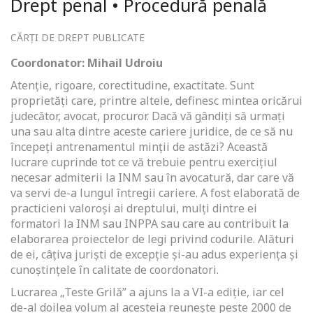
Drept penal • Procedură penală
CĂRȚI DE DREPT PUBLICATE
Coordonator: Mihail Udroiu
Atenție, rigoare, corectitudine, exactitate. Sunt
proprietăți care, printre altele, definesc mintea oricărui
judecător, avocat, procuror. Dacă vă gândiți să urmați
una sau alta dintre aceste cariere juridice, de ce să nu
începeți antrenamentul minții de astăzi? Această
lucrare cuprinde tot ce vă trebuie pentru exercițiul
necesar admiterii la INM sau în avocatură, dar care vă
va servi de-a lungul întregii cariere. A fost elaborată de
practicieni valoroși ai dreptului, mulți dintre ei
formatori la INM sau INPPA sau care au contribuit la
elaborarea proiectelor de legi privind codurile. Alături
de ei, câțiva juriști de excepție și-au adus experiența și
cunoștințele în calitate de coordonatori.
Lucrarea „Teste Grilă” a ajuns la a VI-a ediție, iar cel
de-al doilea volum al acesteia reunește peste 2000 de