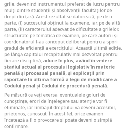
grile, devenind instrumentul preferat de lucru pentru
mulți dintre studenții și absolvenții facultăților de
drept din țară. Acest rezultat se datorează, pe de o
parte, (i) succesului obținut la examene, iar, pe de altă
parte, (ii) caracterului adecvat de dificultate a grilelor,
structurate pe tematica de examen, pe care autorii și
coordonatorul l-au conceput deliberat pentru a spori
gradul de eficiență a exercițiului. Această ultimă ediție,
pe lângă capitolul recapitulativ mai dezvoltat pentru
fiecare disciplină,
aduce în plus, având în vedere
stadiul actual al procesului legislativ în materie
penală și procesual penală, și explicații prin
raportare la ultima formă a legii de modificare a
Codului penal și Codului de procedură penală
.
Pe măsură ce veți exersa, eventualele goluri de
cunoștințe, erori de înțelegere sau atenție vor fi
eliminate, iar limbajul dreptului va deveni accesibil,
prietenos, cunoscut. În acest fel, orice examen
încetează a fi o provocare și poate deveni o simplă
confirmare.