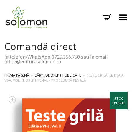
Toggle Menu
Comandă direct
la telefon/WhatsApp 0725.356.750 sau la email
office@editurasolomon.ro
PRIMA PAGINĂ
»
CĂRȚI DE DREPT PUBLICATE
»
TESTE GRILĂ. EDIȚIA A
VI-A. VOL. II. DREPT PENAL • PROCEDURĂ PENALĂ
+
STOC
EPUIZAT