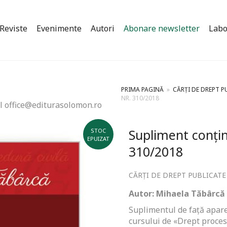
Reviste
Evenimente
Autori
Abonare newsletter
Labo
PRIMA PAGINĂ
»
CĂRȚI DE DREPT P
NR. 310/2018
l office@editurasolomon.ro
Supliment conțin
STOC
EPUIZAT
310/2018
CĂRȚI DE DREPT PUBLICATE
Autor: Mihaela Tăbârcă
Suplimentul de față apare
cursului de «Drept procesua