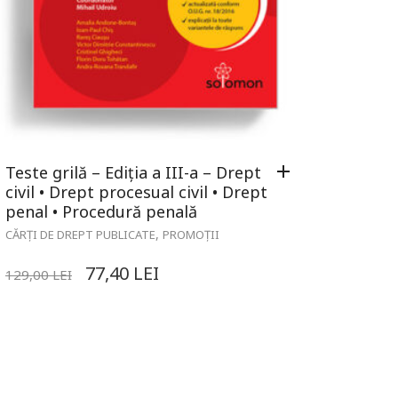
Teste grilă – Ediția a III-a – Drept
civil • Drept procesual civil • Drept
penal • Procedură penală
,
CĂRȚI DE DREPT PUBLICATE
PROMOȚII
77,40
LEI
129,00
LEI