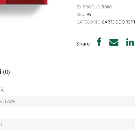
ID PRODUS:
5000
SKU:
95
CATEGORIE:
CĂRȚI DE DREP
Share:
 (0)
CĂ
SITARE
0