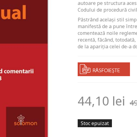
autoare pe structura aces
Codului de procedură civil
Păstrând același stil simpl
manifestă de a pune între
comentează noile reglemen
recentă, făcând, totodată, 
de la apariția celei de-a d
44,10
lei
4
Stoc epuizat