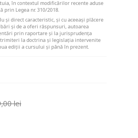
tuia, în contextul modificărilor recente aduse
ă prin Legea nr. 310/2018.
u și direct caracteristic, şi cu aceeaşi plăcere
bări şi de a oferi răspunsuri, autoarea
tări prin raportare şi la jurisprudența
trimiteri la doctrina și legislația intervenite
oua ediții a cursului și până în prezent.
9,00
lei