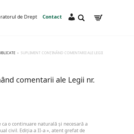
Contul meu
Caută
ratorul de Drept
Contact
UBLICATE
»
SUPLIMENT CONȚINÂND COMENTARII ALE LEGII
ând comentarii ale Legii nr.
 ca o continuare naturală și necesară a
l civil. Ediția a II-a », atent grefat de