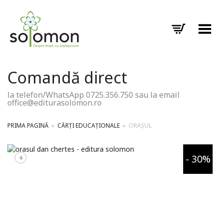
Toggle Menu
Comandă direct
la telefon/WhatsApp 0725.356.750 sau la email
office@editurasolomon.ro
PRIMA PAGINĂ
»
CĂRȚI EDUCAȚIONALE
»
ORAȘUL
+
- 30%