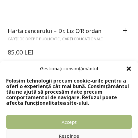
Harta cancerului – Dr. Liz O’Riordan
,
CĂRȚI DE DREPT PUBLICATE
CĂRȚI EDUCAȚIONALE
85,00
LEI
Gestionați consimțământul
Folosim tehnologii precum cookie-urile pentru a
oferi o experiență cât mai bună. Consimțământul
tău ne ajută să procesăm date precum
comportamentul de navigare. Refuzul poate
afecta funcționalitatea site-ului.
Accept
Copyright © 2024 - Editura Solomon
Respinge