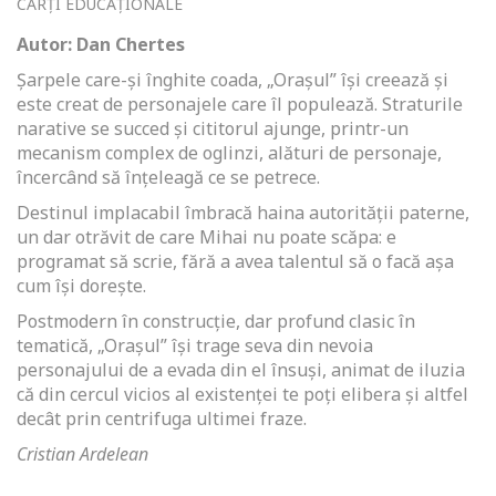
CĂRȚI EDUCAȚIONALE
Autor: Dan Chertes
Șarpele care-și înghite coada, „Orașul” își creează și
este creat de personajele care îl populează. Straturile
narative se succed și cititorul ajunge, printr-un
mecanism complex de oglinzi, alături de personaje,
încercând să înțeleagă ce se petrece.
Destinul implacabil îmbracă haina autorității paterne,
un dar otrăvit de care Mihai nu poate scăpa: e
programat să scrie, fără a avea talentul să o facă așa
cum își dorește.
Postmodern în construcție, dar profund clasic în
tematică, „Orașul” își trage seva din nevoia
personajului de a evada din el însuși, animat de iluzia
că din cercul vicios al existenței te poți elibera și altfel
decât prin centrifuga ultimei fraze.
Cristian Ardelean