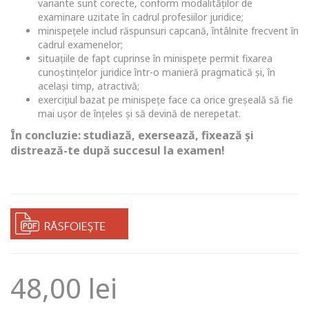
variante sunt corecte, conform modalităților de
examinare uzitate în cadrul profesiilor juridice;
minispețele includ răspunsuri capcană, întâlnite frecvent în
cadrul examenelor;
situațiile de fapt cuprinse în minispețe permit fixarea
cunoștințelor juridice într-o manieră pragmatică și, în
același timp, atractivă;
exercițiul bazat pe minispețe face ca orice greșeală să fie
mai ușor de înțeles și să devină de nerepetat.
În concluzie: studiază, exersează, fixează și
distrează-te după succesul la examen!
48,00
lei