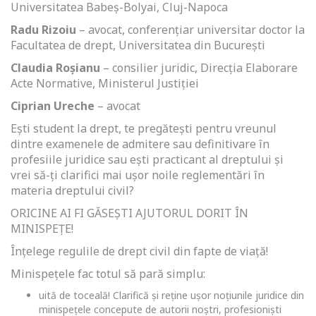
Universitatea Babeș-Bolyai, Cluj-Napoca
Radu Rizoiu
– avocat, conferențiar universitar doctor la
Facultatea de drept, Universitatea din București
Claudia Roșianu
– consilier juridic, Direcția Elaborare
Acte Normative, Ministerul Justiției
Ciprian Ureche
– avocat
Ești student la drept, te pregătești pentru vreunul
dintre examenele de admitere sau definitivare în
profesiile juridice sau ești practicant al dreptului și
vrei să-ți clarifici mai ușor noile reglementări în
materia dreptului civil?
ORICINE AI FI GĂSEȘTI AJUTORUL DORIT ÎN
MINISPEȚE!
Înțelege regulile de drept civil din fapte de viață!
Minispețele fac totul să pară simplu:
uită de toceală! Clarifică și reține ușor noțiunile juridice din
minispețele concepute de autorii noștri, profesioniști