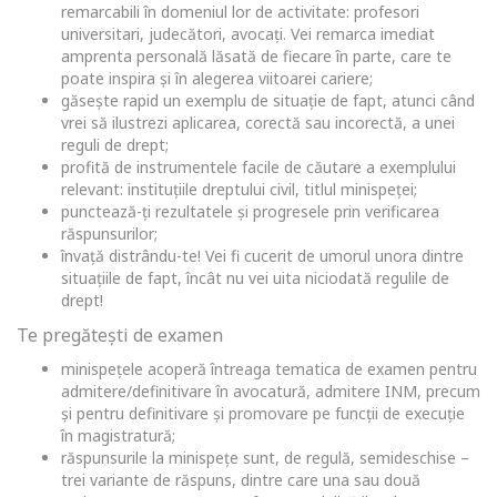
remarcabili în domeniul lor de activitate: profesori
universitari, judecători, avocați. Vei remarca imediat
amprenta personală lăsată de fiecare în parte, care te
poate inspira și în alegerea viitoarei cariere;
găsește rapid un exemplu de situație de fapt, atunci când
vrei să ilustrezi aplicarea, corectă sau incorectă, a unei
reguli de drept;
profită de instrumentele facile de căutare a exemplului
relevant: instituțiile dreptului civil, titlul minispeței;
punctează-ți rezultatele și progresele prin verificarea
răspunsurilor;
învață distrându-te! Vei fi cucerit de umorul unora dintre
situațiile de fapt, încât nu vei uita niciodată regulile de
drept!
Te pregătești de examen
minispețele acoperă întreaga tematica de examen pentru
admitere/definitivare în avocatură, admitere INM, precum
și pentru definitivare și promovare pe funcții de execuție
în magistratură;
răspunsurile la minispețe sunt, de regulă, semideschise –
trei variante de răspuns, dintre care una sau două