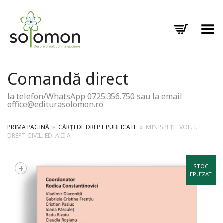
Toggle Menu
Comandă direct
la telefon/WhatsApp 0725.356.750 sau la email
office@editurasolomon.ro
PRIMA PAGINĂ
»
CĂRȚI DE DREPT PUBLICATE
»
MINISPEȚE. VOL. I.
DREPT CIVIL. ED. A II-A
+
STOC
EPUIZAT