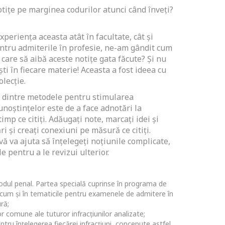
 notițe pe marginea codurilor atunci când înveți?
xperiența aceasta atât în facultate, cât și
ntru admiterile în profesie, ne-am gândit cum
i care să aibă aceste notițe gata făcute? Și nu
iști în fiecare materie! Aceasta a fost ideea cu
lecție.
a dintre metodele pentru stimularea
cunoștințelor este de a face adnotări la
imp ce citiți. Adăugați note, marcați idei și
ri și creați conexiuni pe măsură ce citiți.
 vă va ajuta să înțelegeți noțiunile complicate,
e pentru a le revizui ulterior.
Codul penal. Partea specială cuprinse în programa de
recum și în tematicile pentru examenele de admitere în
ră;
r comune ale tuturor infracțiunilor analizate;
entru înțelegerea fiecărei infracțiuni, concepute astfel