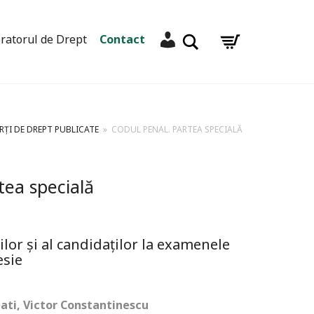
Contul meu
Caută
ratorul de Drept
Contact
RȚI DE DREPT PUBLICATE
»
CODUL PENAL. PARTEA SPECIALĂ
tea specială
lor și al candidaților la examenele
esie
lati, Victor Constantinescu