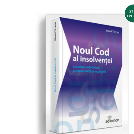
ST
EPU