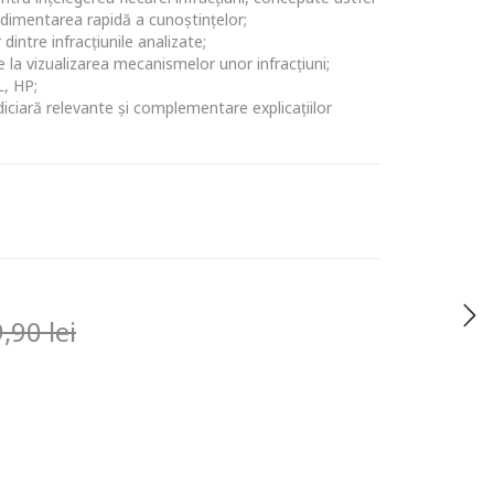
edimentarea rapidă a cunoștințelor;
dintre infracțiunile analizate;
 la vizualizarea mecanismelor unor infracțiuni;
L, HP;
iciară relevante și complementare explicațiilor
9,90
lei