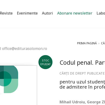
Reviste
Evenimente
Autori
Abonare newsletter
Labo
PRIMA PAGINĂ
»
CĂ
l office@editurasolomon.ro
Codul penal. Par
STOC
EPUIZAT
CĂRȚI DE DREPT PUBLICATE
pentru uzul studenți
de admitere în prof
Mihail Udroiu, George Z