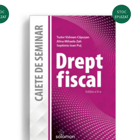
OC
STOC
IZAT
EPUIZAT