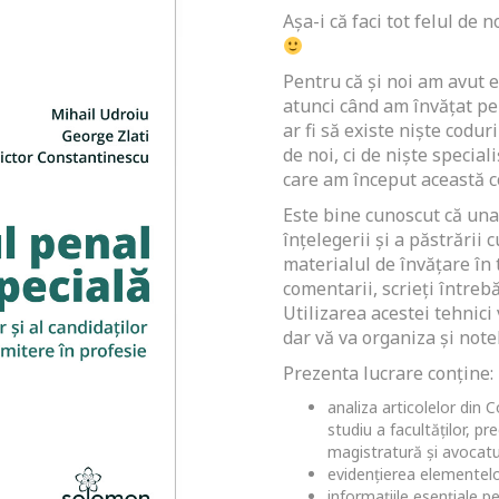
Așa-i că faci tot felul de
Pentru că și noi am avut e
atunci când am învățat pe
ar fi să existe niște codur
de noi, ci de niște special
care am început această co
Este bine cunoscut că un
înțelegerii și a păstrării 
materialul de învățare în t
comentarii, scrieți întrebă
Utilizarea acestei tehnici
dar vă va organiza și notel
Prezenta lucrare conține:
analiza articolelor din 
studiu a facultăților, p
magistratură și avocatu
evidențierea elementelo
informațiile esențiale p