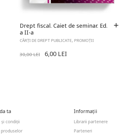
Drept fiscal. Caiet de seminar. Ed.
a II-a
,
CĂRȚI DE DREPT PUBLICATE
PROMOȚII
6,00
LEI
30,00
LEI
a ta
Informații
și condiții
Librarii partenere
 produselor
Parteneri