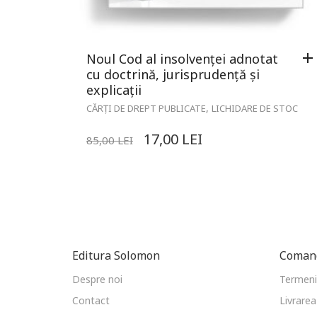
Noul Cod al insolvenței adnotat
cu doctrină, jurisprudență și
explicații
,
CĂRȚI DE DREPT PUBLICATE
LICHIDARE DE STOC
17,00
LEI
85,00
LEI
Editura Solomon
Comand
Despre noi
Termeni 
Contact
Livrarea