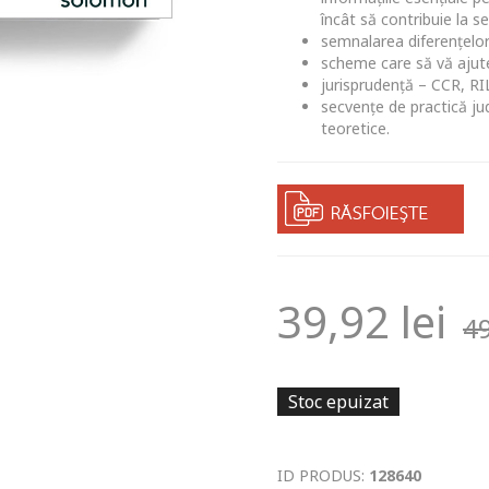
încât să contribuie la s
semnalarea diferențelor 
scheme care să vă ajute
jurisprudență – CCR, RI
secvențe de practică jud
teoretice.
39,92
lei
4
Stoc epuizat
ID PRODUS:
128640