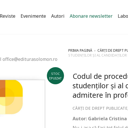
Reviste
Evenimente
Autori
Abonare newsletter
Labo
PRIMA PAGINĂ
»
CĂRȚI DE DREPT P
STUDENȚILOR ȘI AL CANDIDAȚILOR 
l office@editurasolomon.ro
Codul de procedu
STOC
EPUIZAT
studenților și al
admitere în prof
CĂRȚI DE DREPT PUBLICATE
Autor: Gabriela Cristina
Nu-i aşa că faci tot felul