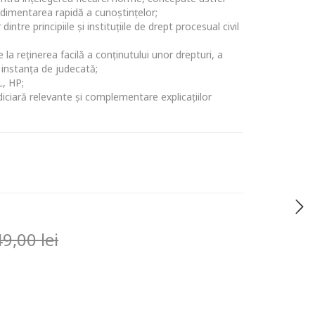
edimentarea rapidă a cunoștințelor;
intre principiile și instituţiile de drept procesual civil
la reţinerea facilă a conţinutului unor drepturi, a
 instanţa de judecată;
L, HP;
iciară relevante și complementare explicațiilor
49,00
lei