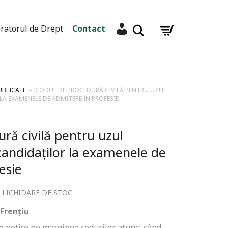
Contul meu
Caută
ratorul de Drept
Contact
UBLICATE
»
CODUL DE PROCEDURĂ CIVILĂ PENTRU UZUL
LA EXAMENELE DE ADMITERE ÎN PROFESIE
ră civilă pentru uzul
 candidaților la examenele de
esie
LICHIDARE DE STOC
,
 Frențiu
 de notițe pe marginea codurilor atunci când