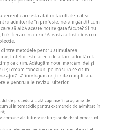
xperiența aceasta atât în facultate, cât și
ntru admiterile în profesie, ne-am gândit cum
i care să aibă aceste notițe gata făcute? Și nu
iști în fiecare materie! Aceasta a fost ideea cu
lecție.
a dintre metodele pentru stimularea
cunoștințelor este aceea de a face adnotări la
 timp ce citim. Adăugăm note, marcăm idei și
ări și creăm conexiuni pe măsură ce citim.
 ne ajută să înțelegem noțiunile complicate,
ele pentru a le revizui ulterior.
Codul de procedură civilă cuprinse în programa de
recum și în tematicile pentru examenele de admitere în
ră;
r comune ale tuturor instituţiilor de drept procesual
entru înțelegerea fiecărei norme, concepute astfel