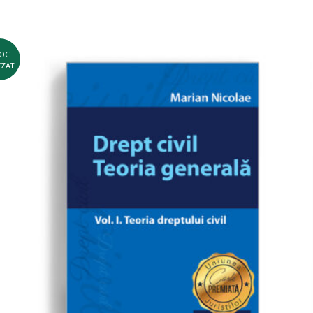
OC
IZAT