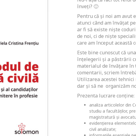
înveți? 🙂
Pentru că și noi am avut e
atunci când am învățat pe
ar fi să existe niște codur
de noi, ci de niște special
care am început această co
Este bine cunoscut că un
înțelegerii și a păstrării 
materialul de învățare în
comentarii, scriem întreb
Utilizarea acestei tehnici
dar şi să ne organizăm not
Prezenta lucrare conține:
analiza articolelor din 
studiu a facultăților, p
magistratură și avocatu
evidențierea elementelo
civil analizate;
informațiile esențiale p