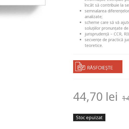
încât să contribuie la s
semnalarea diferențelor d
analizate;
scheme care să vă ajute 
soluţiilor pronunţate de
jurisprudență – CCR, RI
secvențe de practică jud
teoretice.
44,70
lei
1
Stoc epuizat