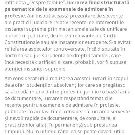
intitulată „Despre familie”,
lucrarea fiind structurată
pe tematica de la examenele de admitere în
profesie
. Am însoţit această prezentare de secvenţe
ale practicii judiciare relativ recente, de intervenţiile
instanţei supreme prin mecanismele sale de unificare
a practicii judiciare, de decizii relevante ale Curţii
Constituţionale sau ale instanţelor europene. S-a evitat
reliefarea aspectelor controversate, încă disputate în
doctrina sau jurisprudenţa de dreptul familiei, care
încă necesită clarificări şi care, probabil, vor fi supuse
atenţiei instanţei supreme.
Am considerat utilă realizarea acestei lucrări în scopul
de a oferi studenţilor, absolvenţilor care se pregătesc
să acceadă în una dintre profesiile juridice o bază facilă
de documentare, lucrarea respectând tematicile
recente pentru examenele de admitere în profesie,
publicate. În acelaşi timp, consider că lucrarea serveşte
şi nevoii rapide de documentare, de consultare, a
practicienilor aflaţi în permanenţă sub presiunea
timpului. Nu în ultimul rând, ea se poate dovedi utilă