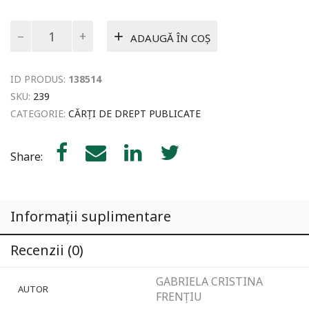
Cantitate
ADAUGĂ ÎN COȘ
Codul
civil
•
ID PRODUS:
138514
Despre
familie
SKU:
239
•
CATEGORIE:
CĂRȚI DE DREPT PUBLICATE
comentat
și
adnotat
Share:
pentru
uzul
studenților
și
Informații suplimentare
al
candidaților
la
Recenzii (0)
examenele
de
GABRIELA CRISTINA
admitere
AUTOR
FRENȚIU
în