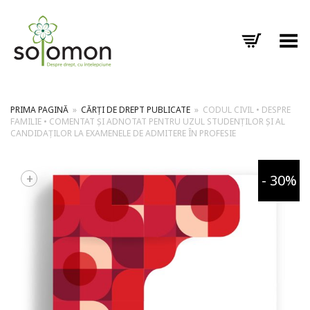
Toggle Menu
PRIMA PAGINĂ
»
CĂRȚI DE DREPT PUBLICATE
»
CODUL CIVIL • DESPRE
FAMILIE • COMENTAT ȘI ADNOTAT PENTRU UZUL STUDENȚILOR ȘI AL
CANDIDAȚILOR LA EXAMENELE DE ADMITERE ÎN PROFESIE
+
- 30%