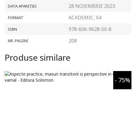
profesie
28 NOIEMBRIE 2023
DATA APARIȚIEI
ACADEMIC, X4
FORMAT
978-606-9628-50-8
ISBN
208
NR. PAGINI
Produse similare
- 75%