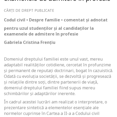
CĂRȚI DE DREPT PUBLICATE
Codul civil • Despre familie • comentat și adnotat
pentru uzul studenților și al candidaților la
examenele de admitere în profesie
Gabriela Cristina Frențiu
Domeniul dreptului familiei este unul vast, mereu
adaptabil realităţilor cotidiene, cercetat în profunzime
şi permanent de reputaţi doctrinari, bogat în cazuistică.
Odată cu evoluţia societăţii, se dezvoltă şi progresează
şi relaţiile dintre soţi, dintre partenerii de viaţă,
domeniul dreptului familiei fiind supus mereu
schimbărilor şi adaptărilor inerente.
În cadrul acestei lucrări am realizat o interpretare, o
prezentare sintetică a elementelor esenţiale ale
normelor cuprinse în Cartea a II-a a Codului civil