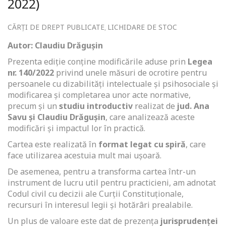
2022)
CĂRȚI DE DREPT PUBLICATE
LICHIDARE DE STOC
,
Autor: Claudiu Drăgușin
Prezenta ediție conține modificările aduse prin
Legea
nr. 140/2022
privind unele măsuri de ocrotire pentru
persoanele cu dizabilități intelectuale și psihosociale și
modificarea și completarea unor acte normative,
precum și un
studiu introductiv
realizat de
jud. Ana
Savu și Claudiu Drăgușin
, care analizează aceste
modificări și impactul lor în practică.
Cartea este realizată în
format legat cu spiră
, care
face utilizarea acestuia mult mai ușoară.
De asemenea, pentru a transforma cartea într-un
instrument de lucru util pentru practicieni, am adnotat
Codul civil cu decizii ale Curții Constituționale,
recursuri în interesul legii și hotărâri prealabile.
Un plus de valoare este dat de prezența
jurisprudenței