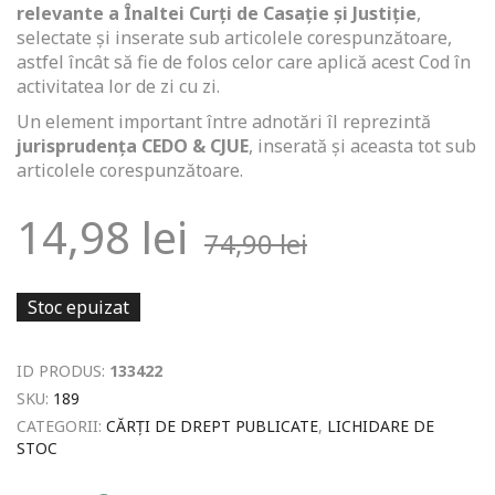
relevante a Înaltei Curți de Casație și Justiție
,
selectate și inserate sub articolele corespunzătoare,
astfel încât să fie de folos celor care aplică acest Cod în
activitatea lor de zi cu zi.
Un element important între adnotări îl reprezintă
jurisprudența CEDO & CJUE
, inserată și aceasta tot sub
articolele corespunzătoare.
14,98
lei
74,90
lei
Stoc epuizat
ID PRODUS:
133422
SKU:
189
CATEGORII:
CĂRȚI DE DREPT PUBLICATE
,
LICHIDARE DE
STOC