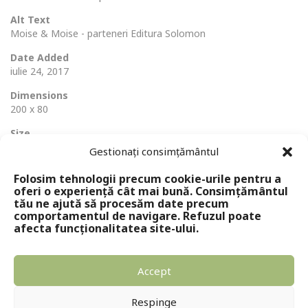
Alt Text
Moise & Moise - parteneri Editura Solomon
Date Added
iulie 24, 2017
Dimensions
200 x 80
Size
5 Ko
Gestionați consimțământul
Folosim tehnologii precum cookie-urile pentru a
oferi o experiență cât mai bună. Consimțământul
tău ne ajută să procesăm date precum
comportamentul de navigare. Refuzul poate
afecta funcționalitatea site-ului.
Accept
Copyright © 2024 - Editura Solomon
Respinge