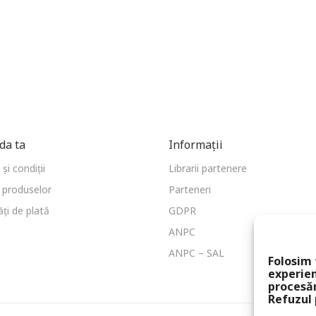
a ta
Informații
și condiții
Librarii partenere
 produselor
Parteneri
ți de plată
GDPR
ANPC
ANPC – SAL
Folosim 
experien
procesă
Refuzul 