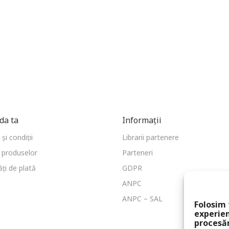
a ta
Informații
și condiții
Librarii partenere
 produselor
Parteneri
ți de plată
GDPR
ANPC
ANPC – SAL
Folosim 
experien
procesă