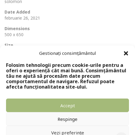
solomon
Date Added
februarie 26, 2021
Dimensions
500 x 650
Size
36 Ko
Gestionați consimțământul
Folosim tehnologii precum cookie-urile pentru a
oferi o experiență cât mai bună. Consimțământul
tău ne ajută să procesăm date precum
comportamentul de navigare. Refuzul poate
afecta funcționalitatea site-ului.
Accept
Copyright © 2024 - Editura Solomon
Respinge
Vezi preferințe