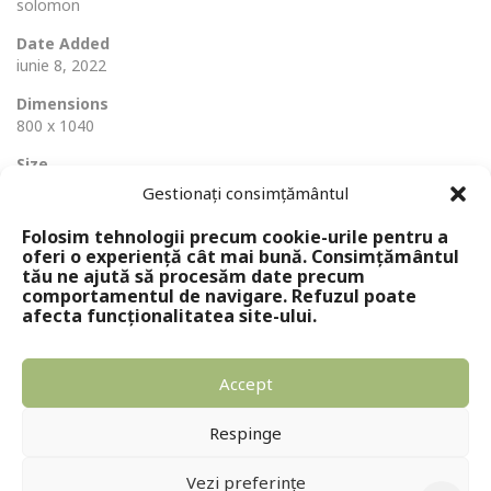
solomon
Date Added
iunie 8, 2022
Dimensions
800 x 1040
Size
133 Ko
Gestionați consimțământul
Folosim tehnologii precum cookie-urile pentru a
oferi o experiență cât mai bună. Consimțământul
tău ne ajută să procesăm date precum
comportamentul de navigare. Refuzul poate
afecta funcționalitatea site-ului.
Accept
Copyright © 2024 - Editura Solomon
Respinge
Vezi preferințe