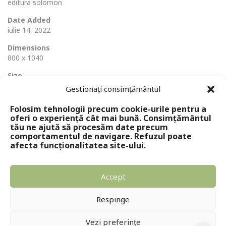
editura solomon
Date Added
iulie 14, 2022
Dimensions
800 x 1040
Size
103 Ko
Gestionați consimțământul
Folosim tehnologii precum cookie-urile pentru a
oferi o experiență cât mai bună. Consimțământul
tău ne ajută să procesăm date precum
comportamentul de navigare. Refuzul poate
afecta funcționalitatea site-ului.
Accept
Copyright © 2024 - Editura Solomon
Respinge
Vezi preferințe