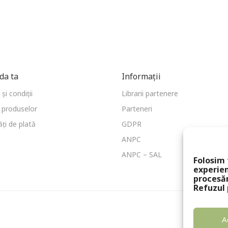
a ta
Informații
și condiții
Librarii partenere
 produselor
Parteneri
ți de plată
GDPR
ANPC
ANPC – SAL
Folosim 
experien
procesă
Refuzul 
A