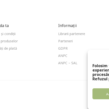
a ta
Informații
și condiții
Librarii partenere
 produselor
Parteneri
ți de plată
GDPR
ANPC
ANPC – SAL
Folosim 
experien
procesă
Refuzul 
A