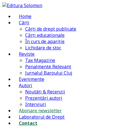
Home
Cărți
Cărți de drept publicate
Cărți educaționale
În curs de apariție
Lichidare de stoc
Reviste
Tax Magazine
Penalmente Relevant
Jurnalul Baroului Cluj
Evenimente
Autori
Noutăți & Recenzii
Prezentări autori
Interviuri
Abonare newsletter
Laboratorul de Drept
Contact