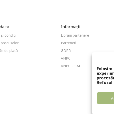
a ta
Informații
și condiții
Librarii partenere
 produselor
Parteneri
ți de plată
GDPR
ANPC
ANPC – SAL
Folosim 
experien
procesă
Refuzul 
A