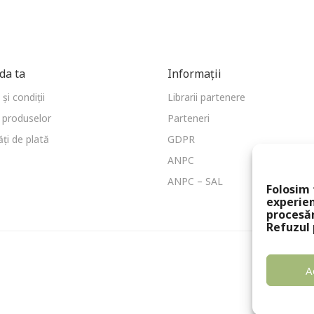
a ta
Informații
și condiții
Librarii partenere
 produselor
Parteneri
ți de plată
GDPR
ANPC
ANPC – SAL
Folosim 
experien
procesă
Refuzul 
A