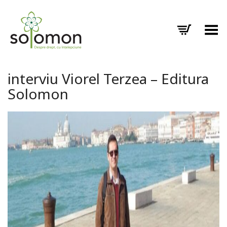
Toggle Menu
interviu Viorel Terzea – Editura
Solomon