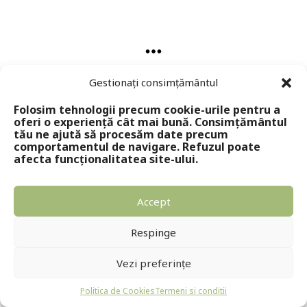
Gestionați consimțământul
Folosim tehnologii precum cookie-urile pentru a
oferi o experiență cât mai bună. Consimțământul
Copyright © 2024 - Editura Solomon
tău ne ajută să procesăm date precum
comportamentul de navigare. Refuzul poate
afecta funcționalitatea site-ului.
Accept
Respinge
Vezi preferințe
Politica de Cookies
Termeni si conditii