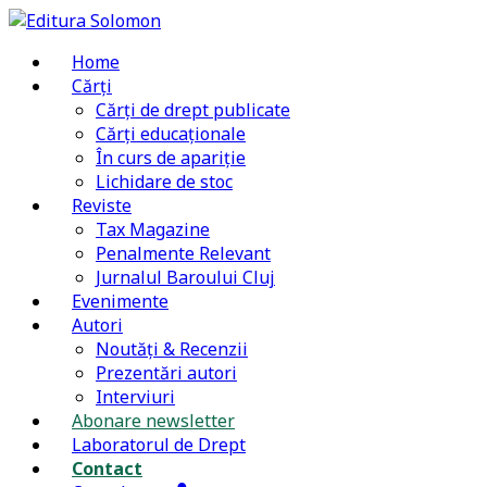
Home
Cărți
Cărți de drept publicate
Cărți educaționale
În curs de apariție
Lichidare de stoc
Reviste
Tax Magazine
Penalmente Relevant
Jurnalul Baroului Cluj
Evenimente
Autori
Noutăți & Recenzii
Prezentări autori
Interviuri
Abonare newsletter
Laboratorul de Drept
Contact