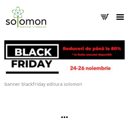
Toggle Menu
banner blackfriday editura solomon