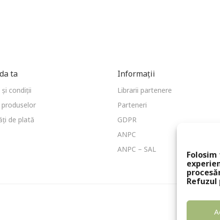
a ta
Informații
și condiții
Librarii partenere
 produselor
Parteneri
ți de plată
GDPR
ANPC
ANPC – SAL
Folosim 
experien
procesă
Refuzul 
A