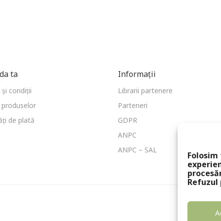
a ta
Informații
și condiții
Librarii partenere
 produselor
Parteneri
ți de plată
GDPR
ANPC
ANPC – SAL
Folosim 
experien
procesă
Refuzul 
A