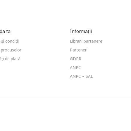
a ta
Informații
și condiții
Librarii partenere
 produselor
Parteneri
ți de plată
GDPR
ANPC
ANPC – SAL