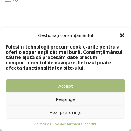
225 Ko
Gestionați consimțământul
Folosim tehnologii precum cookie-urile pentru a
oferi o experiență cât mai bună. Consimțământul
tău ne ajută să procesăm date precum
comportamentul de navigare. Refuzul poate
Copyright © 2024 - Editura Solomon
afecta funcționalitatea site-ului.
Accept
Respinge
Vezi preferințe
Politica de Cookies
Termeni si conditii