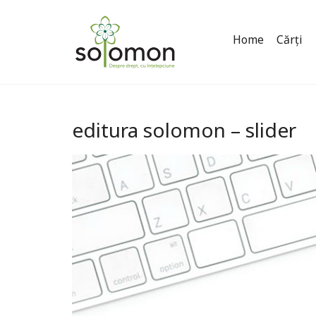
Home
Cărți
editura solomon – slider