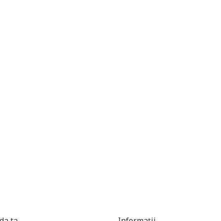
a ta
Informații