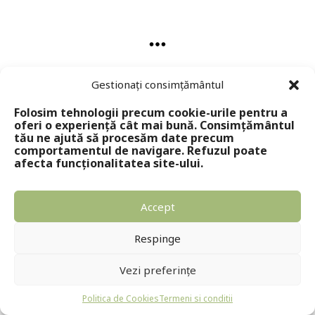
Gestionați consimțământul
Folosim tehnologii precum cookie-urile pentru a
Copyright © 2024 - Editura Solomon
oferi o experiență cât mai bună. Consimțământul
tău ne ajută să procesăm date precum
comportamentul de navigare. Refuzul poate
afecta funcționalitatea site-ului.
Accept
Respinge
Vezi preferințe
Politica de Cookies
Termeni si conditii