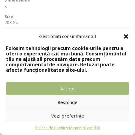
x
Size
703 Ko
Gestionați consimțământul
Folosim tehnologii precum cookie-urile pentru a
oferi o experiență cât mai bună. Consimțământul
tău ne ajută să procesăm date precum
comportamentul de navigare. Refuzul poate
afecta funcționalitatea site-ului.
Copyright © 2024 - Editura Solomon
Accept
Respinge
Vezi preferințe
Politica de Cookies
Termeni si conditii