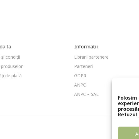
a ta
Informații
și condiții
Librarii partenere
 produselor
Parteneri
ți de plată
GDPR
ANPC
ANPC – SAL
Folosim 
experien
procesă
Refuzul 
A