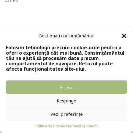
251 Ko
Gestionați consimțământul
Folosim tehnologii precum cookie-urile pentru a
oferi o experiență cât mai bună. Consimțământul
tău ne ajută să procesăm date precum
comportamentul de navigare. Refuzul poate
Copyright © 2024 - Editura Solomon
afecta funcționalitatea site-ului.
Accept
Respinge
Vezi preferințe
Politica de Cookies
Termeni si conditii