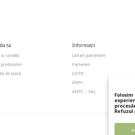
a ta
Informații
și condiții
Librarii partenere
 produselor
Parteneri
ți de plată
GDPR
ANPC
ANPC – SAL
Folosim 
experien
procesă
Refuzul 
A