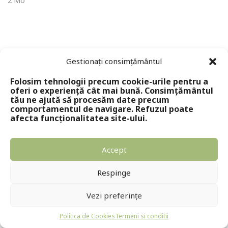
2 Mo
Gestionați consimțământul
Folosim tehnologii precum cookie-urile pentru a
oferi o experiență cât mai bună. Consimțământul
tău ne ajută să procesăm date precum
comportamentul de navigare. Refuzul poate
Copyright © 2024 - Editura Solomon
afecta funcționalitatea site-ului.
Accept
Respinge
Vezi preferințe
Politica de Cookies
Termeni si conditii