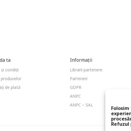
a ta
Informații
și condiții
Librarii partenere
 produselor
Parteneri
ți de plată
GDPR
ANPC
ANPC – SAL
Folosim 
experien
procesă
Refuzul 