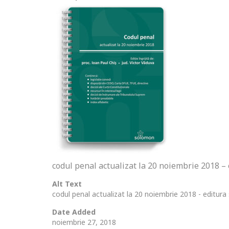
codul penal actualizat la 20 noiembrie 2018 –
Alt Text
codul penal actualizat la 20 noiembrie 2018 - editur
Date Added
noiembrie 27, 2018