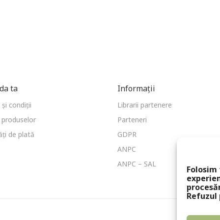
a ta
Informații
și condiții
Librarii partenere
 produselor
Parteneri
ți de plată
GDPR
ANPC
ANPC – SAL
Folosim 
experien
procesă
Refuzul 