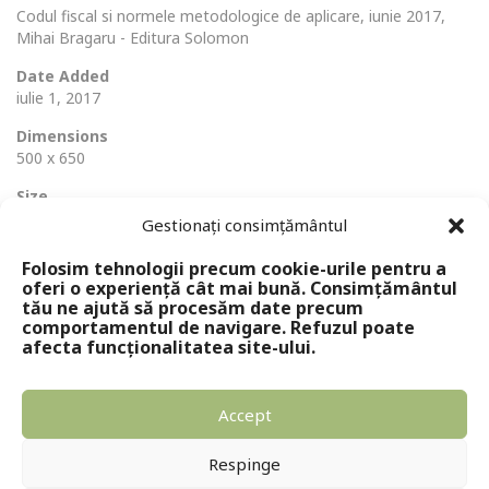
Codul fiscal si normele metodologice de aplicare, iunie 2017,
Mihai Bragaru - Editura Solomon
Date Added
iulie 1, 2017
Dimensions
500 x 650
Size
81 Ko
Gestionați consimțământul
Folosim tehnologii precum cookie-urile pentru a
oferi o experiență cât mai bună. Consimțământul
tău ne ajută să procesăm date precum
comportamentul de navigare. Refuzul poate
afecta funcționalitatea site-ului.
Accept
Copyright © 2024 - Editura Solomon
Respinge