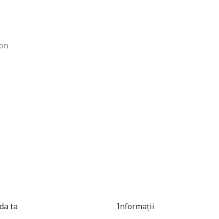
mon
a ta
Informații