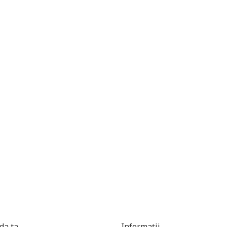
a ta
Informații