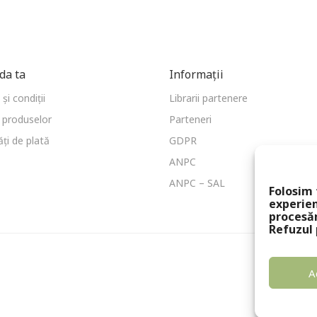
a ta
Informații
și condiții
Librarii partenere
 produselor
Parteneri
ți de plată
GDPR
ANPC
ANPC – SAL
Folosim 
experien
procesă
Refuzul 
A