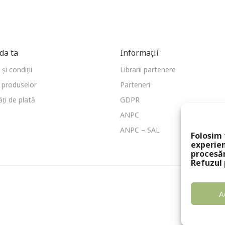
a ta
Informații
și condiții
Librarii partenere
 produselor
Parteneri
ți de plată
GDPR
ANPC
ANPC – SAL
Folosim 
experien
procesă
Refuzul 
A