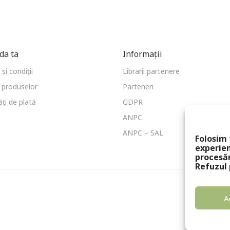
a ta
Informații
și condiții
Librarii partenere
 produselor
Parteneri
ți de plată
GDPR
ANPC
ANPC – SAL
Folosim 
experien
procesă
Refuzul 
A