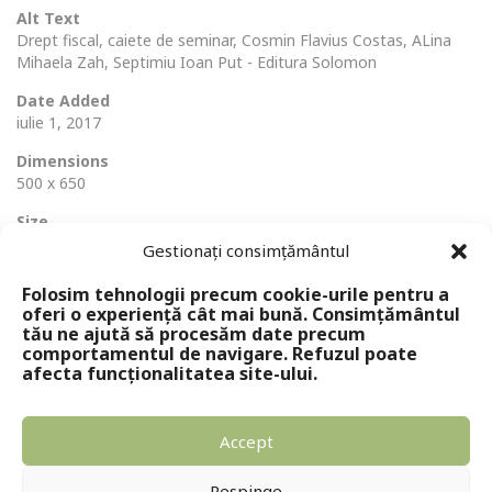
Alt Text
Drept fiscal, caiete de seminar, Cosmin Flavius Costas, ALina
Mihaela Zah, Septimiu Ioan Put - Editura Solomon
Date Added
iulie 1, 2017
Dimensions
500 x 650
Size
80 Ko
Gestionați consimțământul
Folosim tehnologii precum cookie-urile pentru a
oferi o experiență cât mai bună. Consimțământul
tău ne ajută să procesăm date precum
comportamentul de navigare. Refuzul poate
afecta funcționalitatea site-ului.
Accept
Copyright © 2024 - Editura Solomon
Respinge