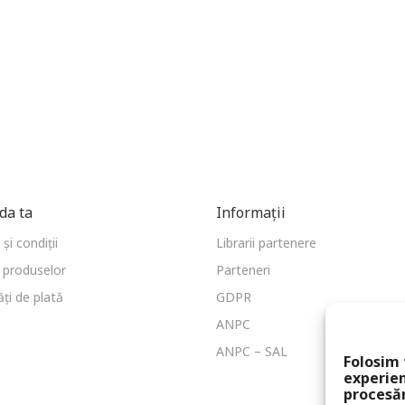
a ta
Informații
și condiții
Librarii partenere
 produselor
Parteneri
ți de plată
GDPR
ANPC
ANPC – SAL
Folosim 
experien
procesă