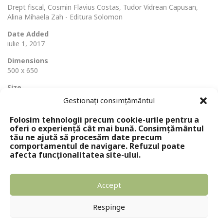
Drept fiscal, Cosmin Flavius Costas, Tudor Vidrean Capusan,
Alina Mihaela Zah - Editura Solomon
Date Added
iulie 1, 2017
Dimensions
500 x 650
Size
73 Ko
Gestionați consimțământul
Folosim tehnologii precum cookie-urile pentru a
oferi o experiență cât mai bună. Consimțământul
tău ne ajută să procesăm date precum
comportamentul de navigare. Refuzul poate
afecta funcționalitatea site-ului.
Accept
Copyright © 2024 - Editura Solomon
Respinge